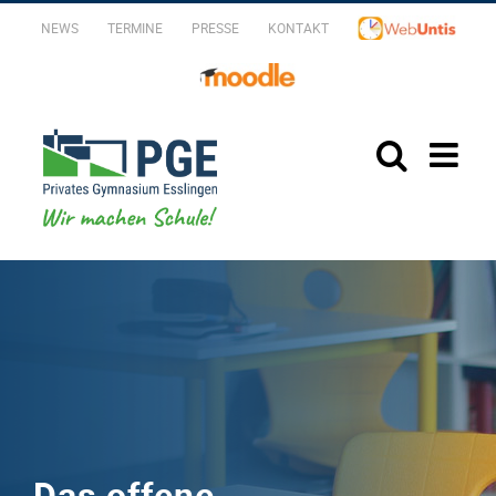
Zum
NEWS
TERMINE
PRESSE
KONTAKT
Inhalt
springen
Das offene